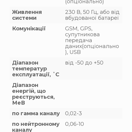
(опціонально)
Живлення
230 В, 50 Гц, або від
системи
вбудованої батареї
Комунікації
GSM, GPS,
супутникова
передача
даних(опціонально
), USB
Діапазон
від -50 до +50
температур
експлуатації, ˚С
Діапазон
енергій, що
реєструються,
МеВ
по гамма каналу
0,02-3
по нейтронному
0,06-10
каналу